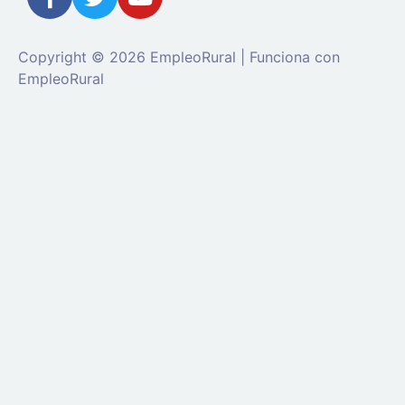
Copyright © 2026 EmpleoRural | Funciona con
EmpleoRural
Se requiere inicio de sesión de 'candidato' para
solicitar este trabajo.
Click aquí para
cerrar sesión
E
intenta de nuevo
Ingrese a su cuenta
Dirección de correo electrónico:
Contraseña: