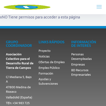
x
NO Tiene permisos para acceder a esta página
GRUPO
LINKS RÁPIDOS
INFORMACIÓN
COORDINADOR
DE INTERÉS
Proyecto
Asociación
Personas
Noticias
Colectivo para el
Desempleadas
Ofertas de Empleo
Desarrollo Rural de
Empresas
Tierra de Campos
Empleo Público
BD Recursos
Formación
Empresariales
C/ Mediana 5, Bajo
Ayudas y
A
Subvenciones
47800 Medina de
Rioseco
Valladolid (España)
Tlfn: +34 983 725