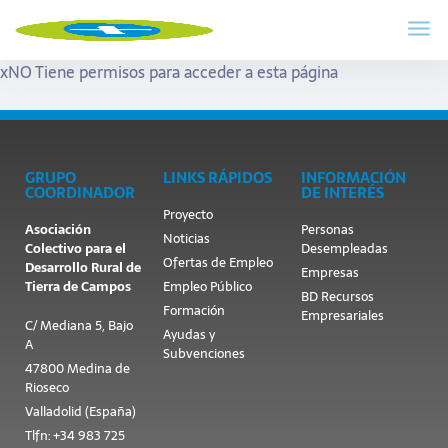
x
NO Tiene permisos para acceder a esta página
GRUPO
LINKS RÁPIDOS
INFORMACIÓN
COORDINADOR
DE INTERÉS
Proyecto
Asociación
Personas
Noticias
Colectivo para el
Desempleadas
Ofertas de Empleo
Desarrollo Rural de
Empresas
Tierra de Campos
Empleo Público
BD Recursos
Formación
Empresariales
C/ Mediana 5, Bajo
Ayudas y
A
Subvenciones
47800 Medina de
Rioseco
Valladolid (España)
Tlfn: +34 983 725