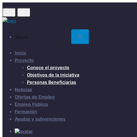
Skip
to
main
content
Buscar...
Inicio
Proyecto
Conoce el proyecto
Objetivos de la iniciativa
Personas Beneficiarias
Noticias
Ofertas de Empleo
Empleo Público
Formación
Ayudas y subvenciones