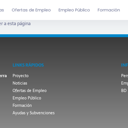
as
Ofertas de Empleo
Empleo Público
Formación
r a esta página
LINKS RÁPIDOS
IN
erra
Proyecto
Per
Noticias
Emp
Ofertas de Empleo
BD 
Empleo Público
Formación
Ayudas y Subvenciones