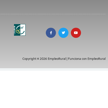
Copyright © 2026 EmpleoRural | Funciona con EmpleoRural