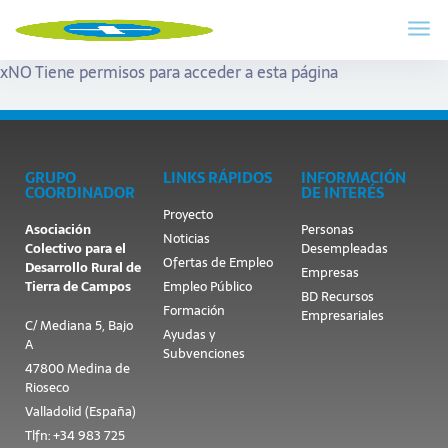
x
NO Tiene permisos para acceder a esta página
GRUPO
LINKS RÁPIDOS
INFORMACIÓN
COORDINADOR
DE INTERÉS
Proyecto
Asociación
Personas
Noticias
Colectivo para el
Desempleadas
Ofertas de Empleo
Desarrollo Rural de
Empresas
Tierra de Campos
Empleo Público
BD Recursos
Formación
Empresariales
C/ Mediana 5, Bajo
Ayudas y
A
Subvenciones
47800 Medina de
Rioseco
Valladolid (España)
Tlfn: +34 983 725