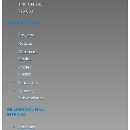
Tlfn: +34 983
725 000
LINKS RÁPIDOS
Proyecto
Noticias
Ofertas de
Empleo
Empleo
Público
Formación
Ayudas y
Subvenciones
INFORMACIÓN DE
INTERÉS
Personas