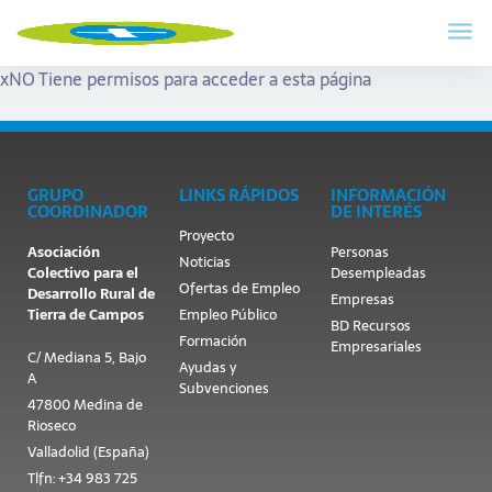
x
NO Tiene permisos para acceder a esta página
GRUPO
LINKS RÁPIDOS
INFORMACIÓN
COORDINADOR
DE INTERÉS
Proyecto
Asociación
Personas
Noticias
Colectivo para el
Desempleadas
Ofertas de Empleo
Desarrollo Rural de
Empresas
Tierra de Campos
Empleo Público
BD Recursos
Formación
Empresariales
C/ Mediana 5, Bajo
Ayudas y
A
Subvenciones
47800 Medina de
Rioseco
Valladolid (España)
Tlfn: +34 983 725