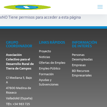
x
NO Tiene permisos para acceder a esta página
GRUPO
LINKS RÁPIDOS
INFORMACIÓN
COORDINADOR
DE INTERÉS
Proyecto
Asociación
Personas
Noticias
Colectivo para el
Desempleadas
Ofertas de Empleo
Desarrollo Rural de
Empresas
Tierra de Campos
Empleo Público
BD Recursos
Formación
Empresariales
C/ Mediana 5, Bajo
Ayudas y
A
Subvenciones
47800 Medina de
Rioseco
Valladolid (España)
Tlfn: +34 983 725