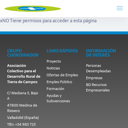
x
NO Tiene permisos para acceder a esta página
GRUPO
LINKS RÁPIDOS
INFORMACIÓN
COORDINADOR
DE INTERÉS
Proyecto
Asociación
Personas
Noticias
Colectivo para el
Desempleadas
Ofertas de Empleo
Desarrollo Rural de
Empresas
Tierra de Campos
Empleo Público
BD Recursos
Formación
Empresariales
C/ Mediana 5, Bajo
Ayudas y
A
Subvenciones
47800 Medina de
Rioseco
Valladolid (España)
Tlfn: +34 983 725