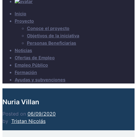
Inicio
Proyecto
Conoce el proyecto
Objetivos de la iniciativa
Personas Beneficiarias
Noticias
Ofertas de Empleo
Empleo Público
Formación
Ayudas y subvenciones
Nuria Villan
Posted on
06/09/2020
by
Tristan Nicolás