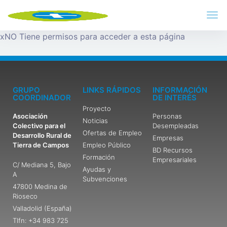
x
NO Tiene permisos para acceder a esta página
GRUPO
LINKS RÁPIDOS
INFORMACIÓN
COORDINADOR
DE INTERÉS
Proyecto
Asociación
Personas
Noticias
Colectivo para el
Desempleadas
Ofertas de Empleo
Desarrollo Rural de
Empresas
Tierra de Campos
Empleo Público
BD Recursos
Formación
Empresariales
C/ Mediana 5, Bajo
Ayudas y
A
Subvenciones
47800 Medina de
Rioseco
Valladolid (España)
Tlfn: +34 983 725