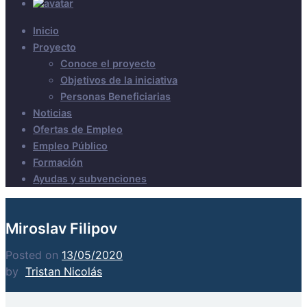
Inicio
Proyecto
Conoce el proyecto
Objetivos de la iniciativa
Personas Beneficiarias
Noticias
Ofertas de Empleo
Empleo Público
Formación
Ayudas y subvenciones
Miroslav Filipov
Posted on
13/05/2020
by
Tristan Nicolás