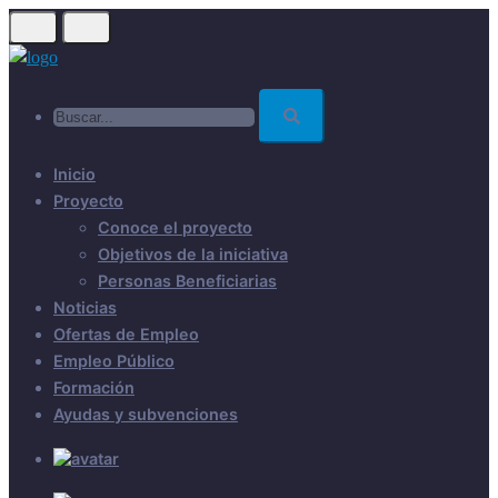
Skip
to
main
Buscar...
content
Inicio
Proyecto
Conoce el proyecto
Objetivos de la iniciativa
Personas Beneficiarias
Noticias
Ofertas de Empleo
Empleo Público
Formación
Ayudas y subvenciones