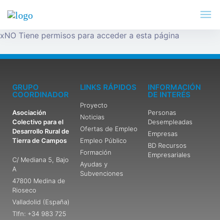
x
NO Tiene permisos para acceder a esta página
GRUPO
LINKS RÁPIDOS
INFORMACIÓN
COORDINADOR
DE INTERÉS
Proyecto
Asociación
Personas
Noticias
Colectivo para el
Desempleadas
Ofertas de Empleo
Desarrollo Rural de
Empresas
Tierra de Campos
Empleo Público
BD Recursos
Formación
Empresariales
C/ Mediana 5, Bajo
Ayudas y
A
Subvenciones
47800 Medina de
Rioseco
Valladolid (España)
Tlfn: +34 983 725