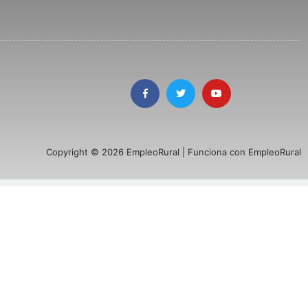
Copyright © 2026 EmpleoRural | Funciona con EmpleoRural