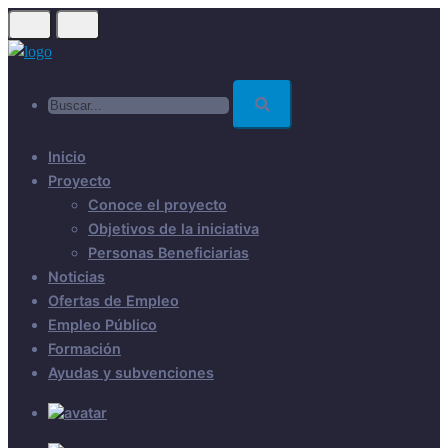
Skip
to
main
Buscar...
content
Inicio
Proyecto
Conoce el proyecto
Objetivos de la iniciativa
Personas Beneficiarias
Noticias
Ofertas de Empleo
Empleo Público
Formación
Ayudas y subvenciones