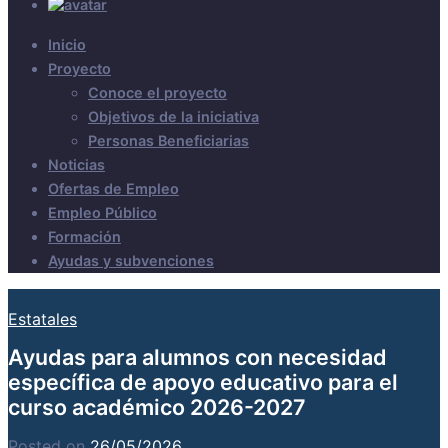
Inicio
Proyecto
Conoce el proyecto
Objetivos de la iniciativa
Personas Beneficiarias
Noticias
Ofertas de Empleo
Empleo Público
Formación
Ayudas y subvenciones
Estatales
Ayudas para alumnos con necesidad
específica de apoyo educativo para el
curso académico 2026-2027
Posted on
26/05/2026