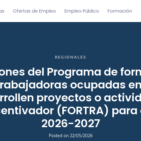
as
Ofertas de Empleo
Empleo Público
Formación
REGIONALES
ones del Programa de for
trabajadoras ocupadas e
rollen proyectos o activ
centivador (FORTRA) para 
2026-2027
Posted on
22/05/2026