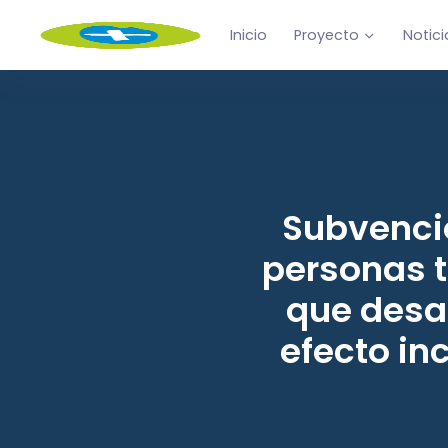
Inicio
Proyecto
Notici
Subvenci
personas 
que desar
efecto in