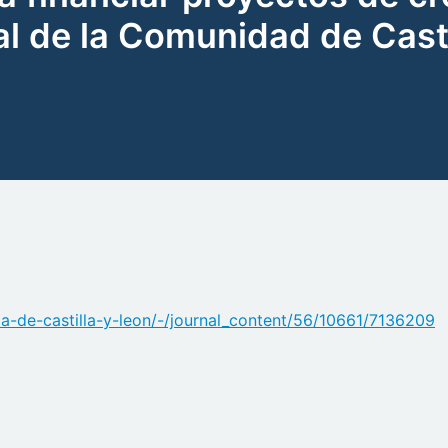
ial de la Comunidad de Cast
nta-de-castilla-y-leon/-/journal_content/56/10661/7136209