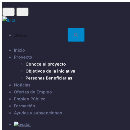
Skip
to
main
content
Buscar...
Inicio
Proyecto
Conoce el proyecto
Objetivos de la iniciativa
Personas Beneficiarias
Noticias
Ofertas de Empleo
Empleo Público
Formación
Ayudas y subvenciones