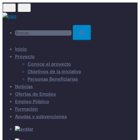
Skip
to
main
Buscar...
content
Inicio
Proyecto
Conoce el proyecto
Objetivos de la iniciativa
Personas Beneficiarias
Noticias
Ofertas de Empleo
Empleo Público
Formación
Ayudas y subvenciones