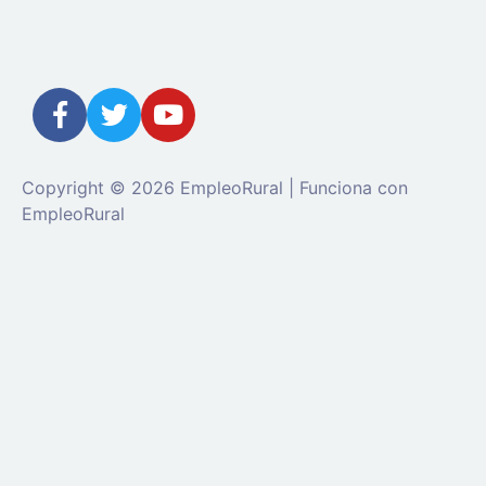
Copyright © 2026 EmpleoRural | Funciona con
EmpleoRural
Se requiere inicio de sesión de 'candidato' para
solicitar este trabajo.
Click aquí para
cerrar sesión
E
intenta de nuevo
Ingrese a su cuenta
Dirección de correo electrónico: