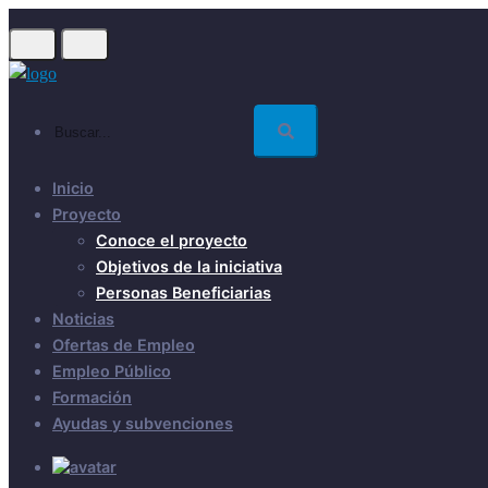
Skip
to
main
content
Buscar...
Inicio
Proyecto
Conoce el proyecto
Objetivos de la iniciativa
Personas Beneficiarias
Noticias
Ofertas de Empleo
Empleo Público
Formación
Ayudas y subvenciones