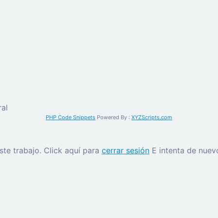
al
PHP Code Snippets
Powered By :
XYZScripts.com
este trabajo.
Click aquí para
cerrar sesión
E intenta de nuev