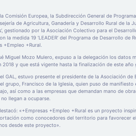
 Comisión Europea, la Subdirección General de Programaci
jería de Agricultura, Ganadería y Desarrollo Rural de la Jun
, gestionado por la Asociación Colectivo para el Desarrol
con la medida 19 ‘LEADER’ del Programa de Desarrollo de Ru
s +Empleo +Rural.
é Miguel Mozo Mulero, expuso a la delegación los datos má
018 y que está vigente hasta la finalización de este año g
 del GAL, estuvo presente el presidente de la Asociación d
grupo, Francisco de la Iglesia, quien puso de manifiesto e
ajo, así como a las empresas que demandan mano de obra. 
no llegan a ocuparse.
destacó: «+Empresas +Empleo +Rural es un proyecto inspirad
rtación como conocedores del territorio para favorecer e
mos desde este proyecto».