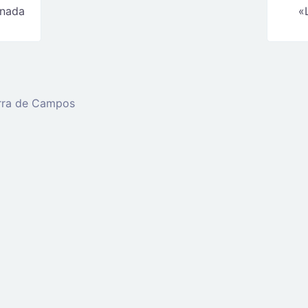
rnada
«
erra de Campos