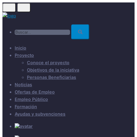
Skip
to
main
Buscar...
content
Inicio
Proyecto
Conoce el proyecto
Objetivos de la iniciativa
Personas Beneficiarias
Noticias
Ofertas de Empleo
Empleo Público
Formación
Ayudas y subvenciones