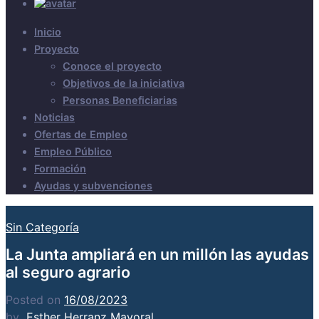
Inicio
Proyecto
Conoce el proyecto
Objetivos de la iniciativa
Personas Beneficiarias
Noticias
Ofertas de Empleo
Empleo Público
Formación
Ayudas y subvenciones
Sin Categoría
La Junta ampliará en un millón las ayudas
al seguro agrario
Posted on
16/08/2023
by
Esther Herranz Mayoral