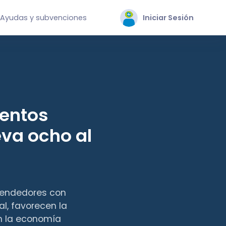
Ayudas y subvenciones
Iniciar Sesión
entos
eva ocho al
prendedores con
l, favorecen la
en la economía