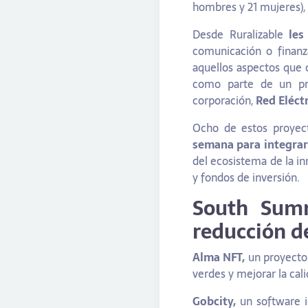
hombres y 21 mujeres),
Desde Ruralizable
les 
comunicación o finanz
aquellos aspectos que 
como parte de un pro
corporación,
Red Eléctr
Ocho de estos proyect
semana para integrar
del ecosistema de la i
y fondos de inversión.
South Summ
reducción d
Alma NFT,
un proyecto
verdes y mejorar la cal
Gobcity,
un software i