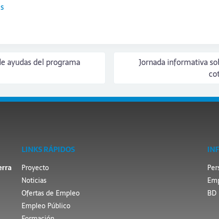
es
 de ayudas del programa
Jornada informativa so
co
LINKS RÁPIDOS
IN
erra
Proyecto
Per
Noticias
Emp
Ofertas de Empleo
BD 
Empleo Público
Formación