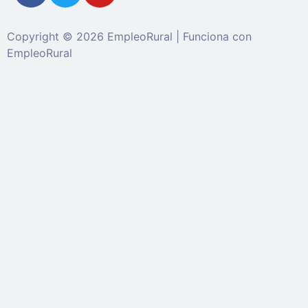
Copyright © 2026 EmpleoRural | Funciona con
EmpleoRural
Se requiere inicio de sesión de 'candidato' para
solicitar este trabajo.
Click aquí para
cerrar sesión
E
intenta de nuevo
Ingrese a su cuenta
Dirección de correo electrónico:
Contraseña: