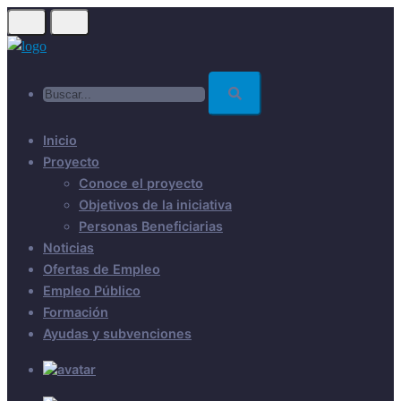
Skip
to
main
Buscar...
content
Inicio
Proyecto
Conoce el proyecto
Objetivos de la iniciativa
Personas Beneficiarias
Noticias
Ofertas de Empleo
Empleo Público
Formación
Ayudas y subvenciones