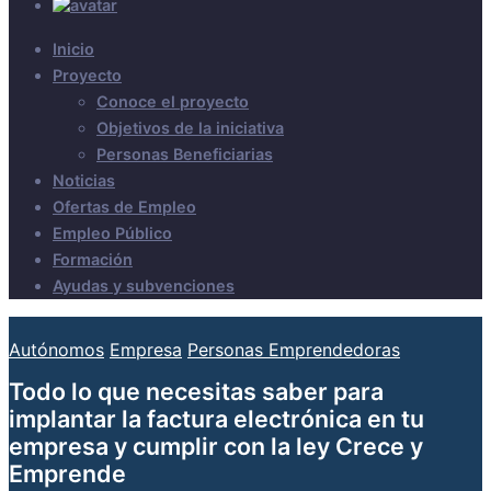
Inicio
Proyecto
Conoce el proyecto
Objetivos de la iniciativa
Personas Beneficiarias
Noticias
Ofertas de Empleo
Empleo Público
Formación
Ayudas y subvenciones
Autónomos
Empresa
Personas Emprendedoras
Todo lo que necesitas saber para
implantar la factura electrónica en tu
empresa y cumplir con la ley Crece y
Emprende