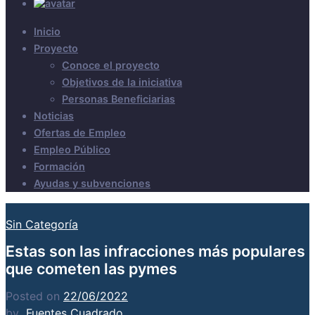
Inicio
Proyecto
Conoce el proyecto
Objetivos de la iniciativa
Personas Beneficiarias
Noticias
Ofertas de Empleo
Empleo Público
Formación
Ayudas y subvenciones
Sin Categoría
Estas son las infracciones más populares
que cometen las pymes
Posted on
22/06/2022
by
Fuentes Cuadrado