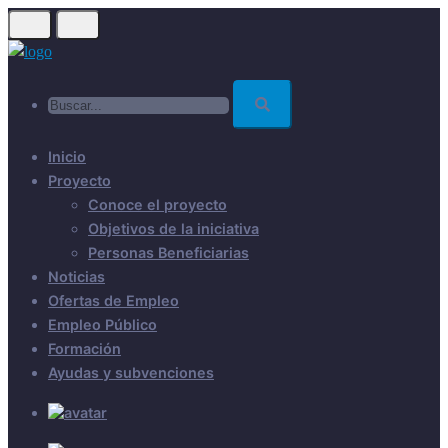
Skip
to
main
Buscar...
content
Inicio
Proyecto
Conoce el proyecto
Objetivos de la iniciativa
Personas Beneficiarias
Noticias
Ofertas de Empleo
Empleo Público
Formación
Ayudas y subvenciones