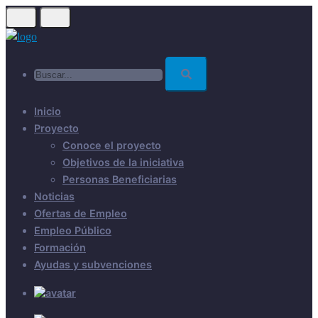
Skip
to
main
Buscar...
content
Inicio
Proyecto
Conoce el proyecto
Objetivos de la iniciativa
Personas Beneficiarias
Noticias
Ofertas de Empleo
Empleo Público
Formación
Ayudas y subvenciones