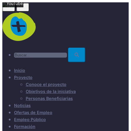
YouTube.
Skip
Más
to
información
main
Cargar
content
vídeo
Desbloquear
Buscar...
YouTube
siempre
Inicio
Proyecto
Conoce el proyecto
Objetivos de la iniciativa
Personas Beneficiarias
Noticias
Ofertas de Empleo
Empleo Público
Formación