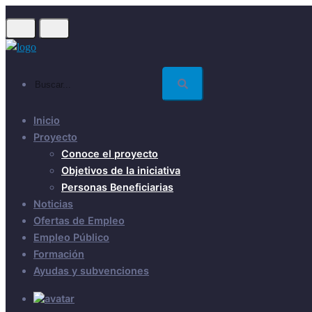
Skip
to
main
content
Buscar...
Inicio
Proyecto
Conoce el proyecto
Objetivos de la iniciativa
Personas Beneficiarias
Noticias
Ofertas de Empleo
Empleo Público
Formación
Ayudas y subvenciones