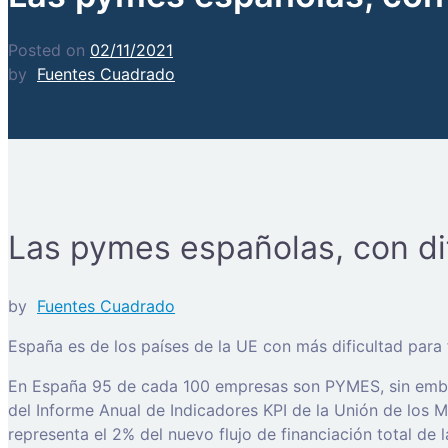
Posted on
02/11/2021
by
Fuentes Cuadrado
Las pymes españolas, con dif
by
Fuentes Cuadrado
España es de los países de la UE con más dificultad para f
En España 95 de cada 100 empresas son PYMES, sin embarg
del Informe Anual de Indicadores KPI de la Unión de los 
representa el 2% del nuevo flujo de financiación total de