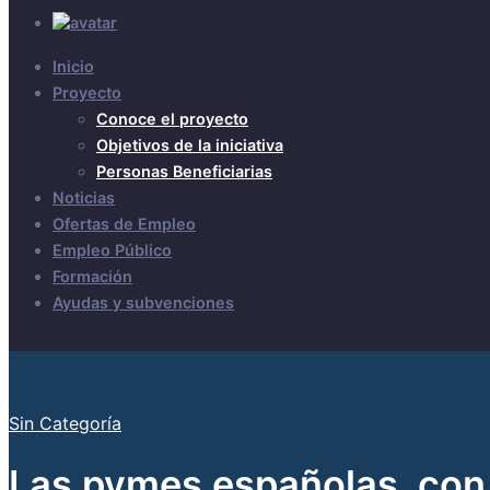
Inicio
Proyecto
Conoce el proyecto
Objetivos de la iniciativa
Personas Beneficiarias
Noticias
Ofertas de Empleo
Empleo Público
Formación
Ayudas y subvenciones
Sin Categoría
Las pymes españolas, con 