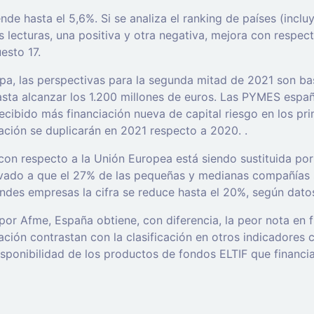
ende hasta el 5,6%. Si se analiza el ranking de países (inc
os lecturas, una positiva y otra negativa, mejora con resp
esto 17.
a, las perspectivas para la segunda mitad de 2021 son bast
asta alcanzar los 1.200 millones de euros. Las PYMES españo
 recibido más financiación nueva de capital riesgo en los p
ciación se duplicarán en 2021 respecto a 2020. .
con respecto a la Unión Europea está siendo sustituida por
evado a que el 27% de las pequeñas y medianas compañías s
randes empresas la cifra se reduce hasta el 20%, según dato
por Afme, España obtiene, con diferencia, la peor nota en 
ación contrastan con la clasificación en otros indicadores
isponibilidad de los productos de fondos ELTIF que financi