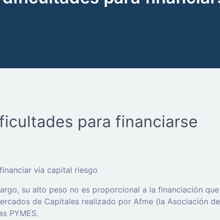
icultades para financiarse
inanciar vía capital riesgo
o, su alto peso no es proporcional a la financiación que 
Mercados de Capitales realizado por Afme (la Asociación de
 las PYMES.